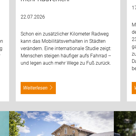
1
22.07.2026
M
d
Schon ein zusätzlicher Kilometer Radweg
2
en
kann das Mobilitätsverhalten in Städten
g
ng
verändern. Eine internationale Studie zeigt:
z
r
Menschen steigen häufiger aufs Fahrrad –
D
und legen auch mehr Wege zu Fuß zurück.
be
weiterlesen