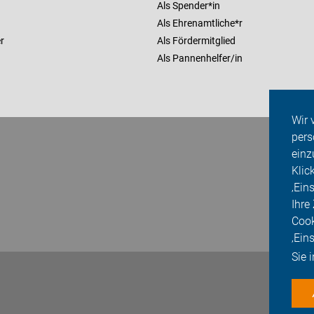
Als Spender*in
Als Ehrenamtliche*r
r
Als Fördermitglied
Als Pannenhelfer/in
Wir 
pers
einz
Klic
‚Ein
Ihre
Cook
‚Ein
Sie 