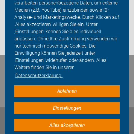
verarbeiten personenbezogene Daten, um externe
OB Wahl 2025
Medien (z.B. YouTube) einzubinden sowie für
Analyse- und Marketingzwecke. Durch Klicken auf
Sei dabei
‚Alles akzeptieren‘ willigen Sie ein. Unter
Presse
‚Einstellungen‘ können Sie dies individuell
anpassen. Ohne Ihre Zustimmung verwenden wir
Login
nur technisch notwendige Cookies. Die
Einwilligung können Sie jederzeit unter
‚Einstellungen‘ widerrufen oder ändern. Alles
Bleiben Sie in Kontakt
Weitere finden Sie in unserer
Datenschutzerklärung.
Ablehnen
Einstellungen
Impressum
Datenschutz
Cookie-Einstellungen
Alles akzeptieren